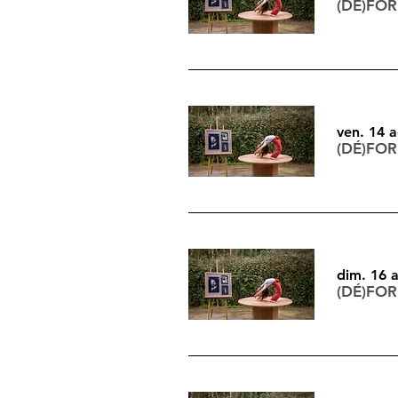
(DÉ)FO
ven. 14 
(DÉ)FO
dim. 16 
(DÉ)FO