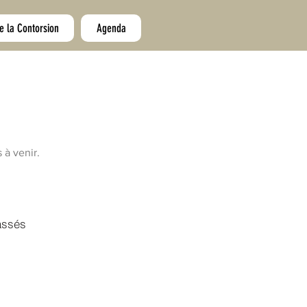
e la Contorsion
Agenda
 à venir.
assés