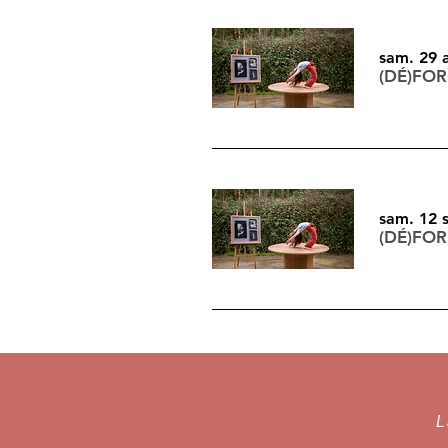
sam. 29 
(DÉ)FO
sam. 12 
(DÉ)FO
L