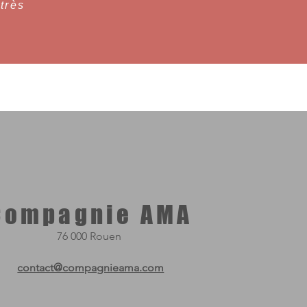
très
Compagnie AMA
76 000 Rouen ​
contact@compagnieama.com