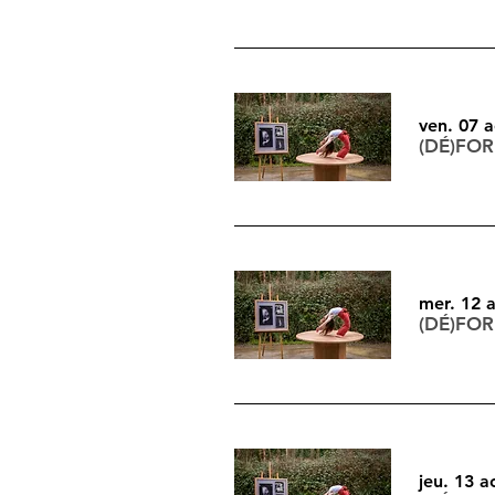
ven. 07 
(DÉ)FO
mer. 12 
(DÉ)FO
jeu. 13 a