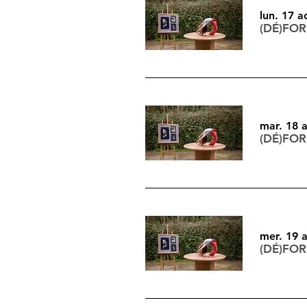
lun. 17 a
(DÉ)FO
mar. 18 
(DÉ)FO
mer. 19 
(DÉ)FO