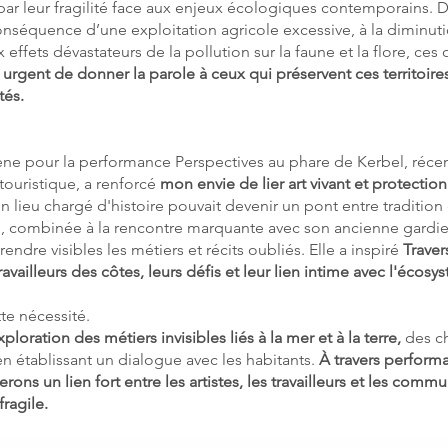
ar leur fragilité face aux enjeux écologiques contemporains. D
conséquence d’une exploitation agricole excessive, à la diminut
 effets dévastateurs de la pollution sur la faune et la flore, ces
t urgent de donner la parole à ceux qui préservent ces territoir
tés.
cène pour la performance Perspectives au phare de Kerbel, ré
touristique, a renforcé
mon envie de lier art vivant et protectio
lieu chargé d'histoire pouvait devenir un pont entre tradition
, combinée à la rencontre marquante avec son ancienne gardi
endre visibles les métiers et récits oubliés. Elle a inspiré
Traver
availleurs des côtes, leurs défis et leur lien intime avec l'écosy
tte nécessité.
ploration des métiers invisibles liés à la mer et à la terre,
des ch
en établissant un dialogue avec les habitants.
À travers perform
rons un lien fort entre les artistes, les travailleurs et les comm
fragile.