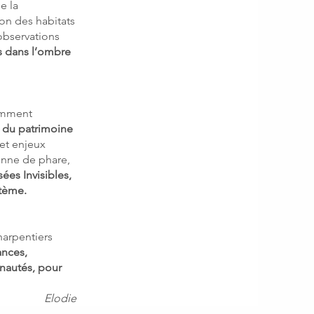
e la
ion des habitats
 observations
es dans l’ombre
cemment
n du patrimoine
 et enjeux
enne de phare,
sées Invisibles,
stème.
arpentiers
ances,
unautés, pour
Elodie