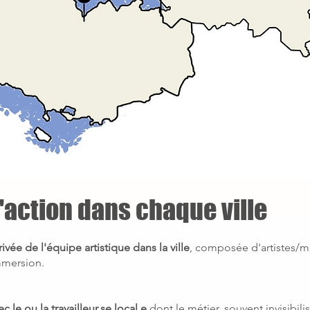
'action dans chaque ville
rivée de l'équipe artistique dans la ville
, composée d'artistes/m
mmersion.
c le ou la travailleur.se local.e
dont le métier, souvent invisibili