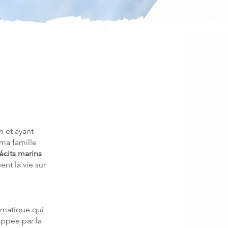
n et ayant
 ma famille
écits marins
nt la vie sur
ématique qui
rappée par la