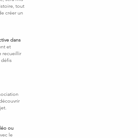
stoire, tout
de créer un
tive dans
nt et
recueillir
 défis
sociation
 découvrir
et.
déo ou
vec le