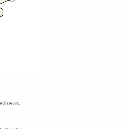
édiateurs,
sé, sera mis