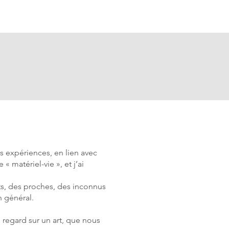
s expériences, en lien avec
 « matériel-vie », et j’ai
ts, des proches, des inconnus
n général.
e regard sur un art, que nous