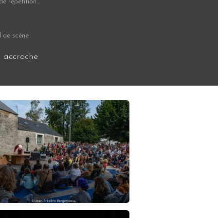
répétition...
 de scène
 accroche