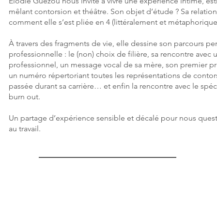
Elodie Guézou nous invite à vivre une expérience intime, est
mêlant contorsion et théâtre. Son objet d’étude ? Sa relation 
comment elle s’est pliée en 4 (littéralement et métaphoriqu
À travers des fragments de vie, elle dessine son parcours p
professionnelle : le (non) choix de filière, sa rencontre avec 
professionnel, un message vocal de sa mère, son premier 
un numéro répertoriant toutes les représentations de contors
passée durant sa carrière… et enfin la rencontre avec le spéc
burn out.
Un partage d’expérience sensible et décalé pour nous questi
au travail.