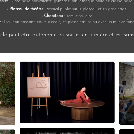
diés
:
Café, salle polyvalente, gymnase, bibliothèque, salle de classe, salle de 
-
Plateau de théâtre
: a
ccueil public sur le plateau et en gradinage
-
Chapiteau
:
Semi-circulaire
r
:
Lieu non passant, cours d’école, en pleine nature ou avec un mur en fond
cle peut être autonome en son et en lumière et est s
ans