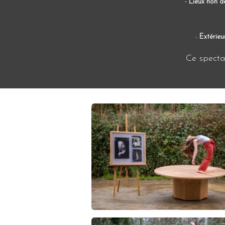
-
Lieux non dé
-
Extérieu
Ce specta