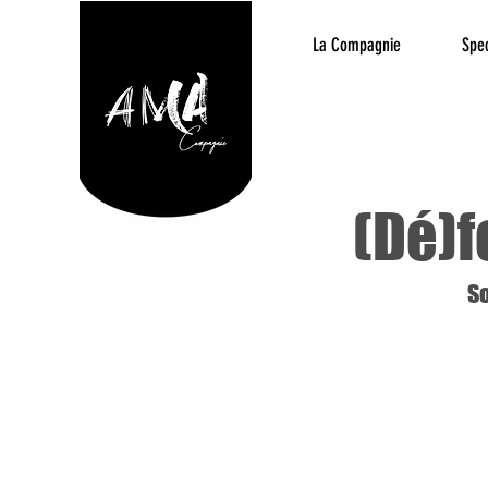
La Compagnie
Spe
(Dé)f
So