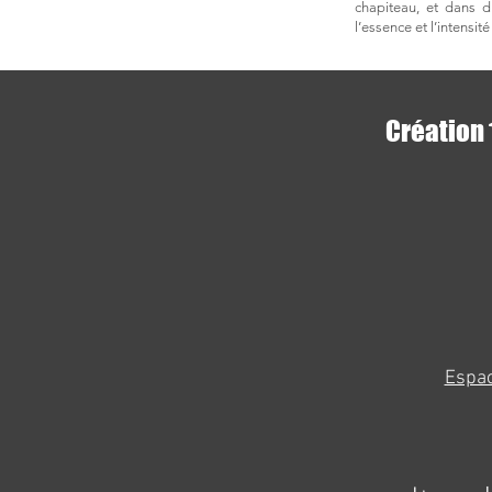
chapiteau, et dans d
l’essence et l’intensi
Création 
Espac