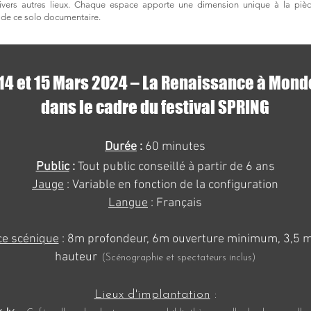
ivers autres lieux. Chaque espace apporte une dimension unique à la pièc
té de ce solo documentaire.
14 et 15 Mars 2024 – La Renaissance à Monde
dans le cadre du festival SPRING
Durée
:
60 minutes
Public
:
Tout public conseillé à partir de 6 ans
Jauge
: Variable en fonction de la configuration
Langue
: Français
e scénique
: 8m profondeur, 6m ouverture minimum, 3,5 
hauteur
(Scénographie et spectateurs inclus)
Lieux d'implantation
: