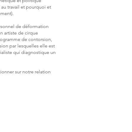
hétique et politique
au travail et pourquoi et
ement).
ersonnel de déformation
un artiste de cirque
programme de contorsion,
ion par lesquelles elle est
ialiste qui diagnostique un
onner sur notre relation