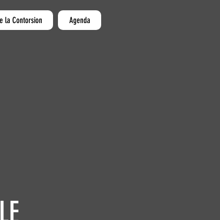
e la Contorsion
Agenda
LE