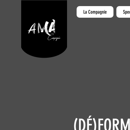
La Compagnie
Spe
(DÉ)FORM